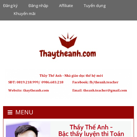
Đăng ký
Đăng nhập
Affiliate
Tuyển dụng
Khuyến mãi
MENU