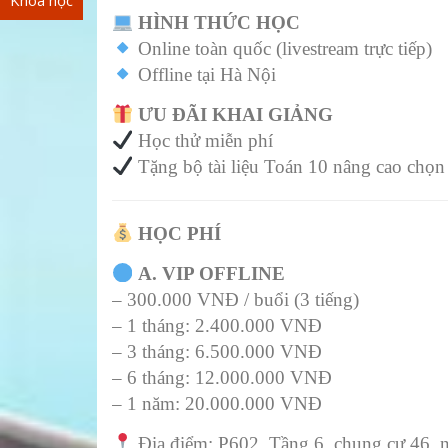
Khóa học
HÌNH THỨC HỌC
Online toàn quốc (livestream trực tiếp)
Offline tại Hà Nội
ƯU ĐÃI KHAI GIẢNG
Học thử miễn phí
Tặng bộ tài liệu Toán 10 nâng cao chọn
HỌC PHÍ
A. VIP OFFLINE
Tài liệu mất phí
– 300.000 VNĐ / buổi (3 tiếng)
– 1 tháng: 2.400.000 VNĐ
Tài liệu miễn phí
– 3 tháng: 6.500.000 VNĐ
– 6 tháng: 12.000.000 VNĐ
– 1 năm: 20.000.000 VNĐ
Địa điểm: P602, Tầng 6, chung cư 46, 