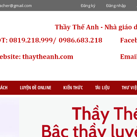
eacher@gmail.com
Đăng ký
Đăng nhập
SÁCH
LUYỆN ĐỀ ONLINE
KIẾN THỨC
TÀI LIỆU
THƯ VI