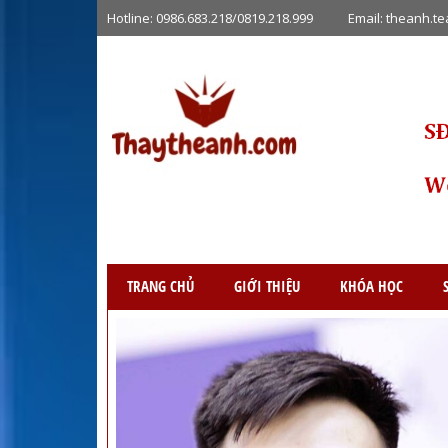
Hotline:
0986.683.218/0819.218.999
Email:
theanh.t
TRANG CHỦ
GIỚI THIỆU
KHÓA HỌC