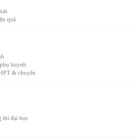
 xác
iệu quả
nh
o phụ huynh
 THPT & chuyên
 thi đại học