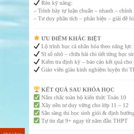
Rèn kỹ năng:
– Trình bày tự luận chuẩn – nhanh – chính
– Tư duy phân tích – phản biện – giải đề h
ƯU ĐIỂM KHÁC BIỆT
Lộ trình học cá nhân hóa theo năng lực
Sĩ số nhỏ – chữa bài chi tiết từng học si
Kiểm tra định kỳ – báo cáo kết quả ch
Giáo viên giàu kinh nghiệm luyện thi
KẾT QUẢ SAU KHÓA HỌC
Nắm chắc toàn bộ kiến thức Toán 10
Xây nền tư duy vững cho lớp 11 – 12
Sẵn sàng thi học sinh giỏi & định hướng
Tự tin đạt 9+ ngay từ năm đầu THPT