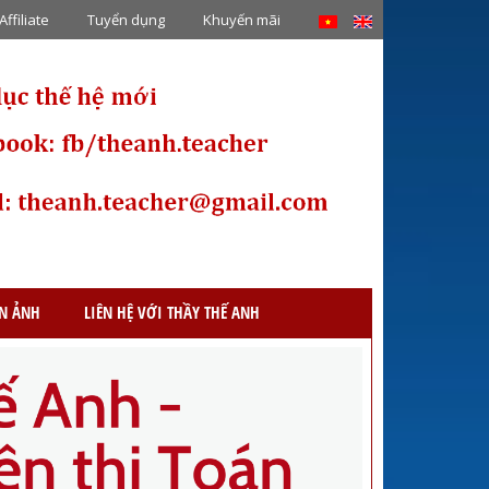
Affiliate
Tuyển dụng
Khuyến mãi
ỆN ẢNH
LIÊN HỆ VỚI THẦY THẾ ANH