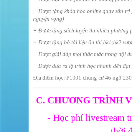
+ Được tặng khóa học online quay sẵn trị gi
nguyện vọng)
+ Được tặng sách luyện thi nhiều phương ph
+ Được tặng bộ tài liệu ôn thi hk1;hk2 vượt
+ Được giải đáp mọi thắc mắc trong nội d
+ Được đưa ra lộ trình học nhanh đến đạt 
Địa điểm học: P1001 chung cư 46 ngõ 230 
C. CHƯƠNG TRÌNH VIP
- Học phí livestream trư
thời 