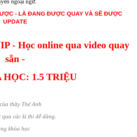
uyên ngoại ngữ.
ĐƯỢC - LÀ ĐANG ĐƯỢC QUAY VÀ SẼ ĐƯỢC
UPDATE
- Học online qua video quay
sẵn -
 HỌC: 1.5 TRIỆU
của thầy Thế Anh
 qua các kì thi dễ dàng.
ung khóa học