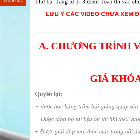
Khóa học
Thứ ba: Tăng từ 1- 3 điểm Toán thi vào ch
LƯU Ý CÁC VIDEO CHƯA XEM 
A. CHƯƠNG TRÌNH VIP 
GIÁ KHÓA
Tài liệu mất phí
Quyền lợi:
Tài liệu miễn phí
+ được học hàng trăm bài giảng quay sẵn 
+ Được tặng bộ tài liệu ôn thi hk1;hk2 vượt
+
Được giải đáp mọi thắc mắc trong nội d