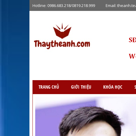
Hotline:
0986.683.218/0819.218.999
Email:
theanh.t
TRANG CHỦ
GIỚI THIỆU
KHÓA HỌC