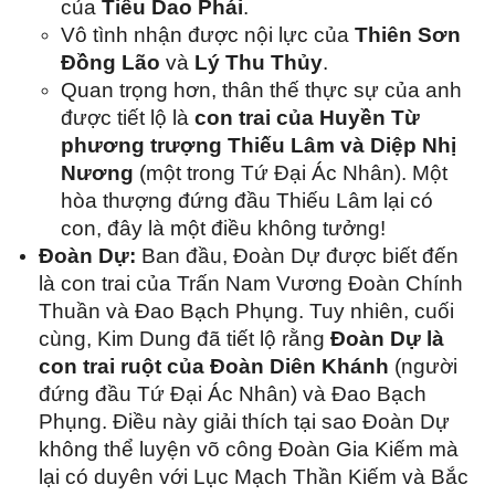
của
Tiêu Dao Phái
.
Vô tình nhận được nội lực của
Thiên Sơn
Đồng Lão
và
Lý Thu Thủy
.
Quan trọng hơn, thân thế thực sự của anh
được tiết lộ là
con trai của Huyền Từ
phương trượng Thiếu Lâm và Diệp Nhị
Nương
(một trong Tứ Đại Ác Nhân). Một
hòa thượng đứng đầu Thiếu Lâm lại có
con, đây là một điều không tưởng!
Đoàn Dự:
Ban đầu, Đoàn Dự được biết đến
là con trai của Trấn Nam Vương Đoàn Chính
Thuần và Đao Bạch Phụng. Tuy nhiên, cuối
cùng, Kim Dung đã tiết lộ rằng
Đoàn Dự là
con trai ruột của Đoàn Diên Khánh
(người
đứng đầu Tứ Đại Ác Nhân) và Đao Bạch
Phụng. Điều này giải thích tại sao Đoàn Dự
không thể luyện võ công Đoàn Gia Kiếm mà
lại có duyên với Lục Mạch Thần Kiếm và Bắc