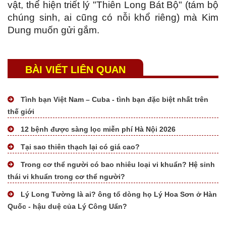
vật, thể hiện triết lý "Thiên Long Bát Bộ" (tám bộ
Tài liệu mất phí
chúng sinh, ai cũng có nỗi khổ riêng) mà Kim
Tài liệu miễn phí
Dung muốn gửi gắm.
BÀI VIẾT LIÊN QUAN
Tình bạn Việt Nam – Cuba - tình bạn đặc biệt nhất trên
thế giới
12 bệnh được sàng lọc miễn phí Hà Nội 2026
Tại sao thiên thạch lại có giá cao?
Trong cơ thể người có bao nhiêu loại vi khuẩn? Hệ sinh
thái vi khuẩn trong cơ thể người?
Lý Long Tường là ai? ông tổ dòng họ Lý Hoa Sơn ở Hàn
Quốc - hậu duệ của Lý Công Uẩn?