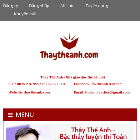
Đăng ký
Đăng nhập
Affiliate
Tuyển dụng
Khuyến mãi
MENU