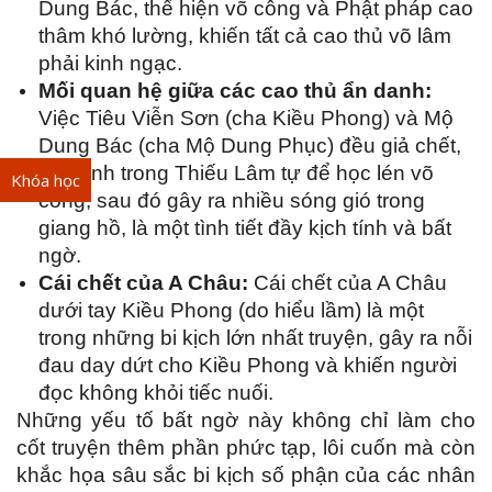
Dung Bác, thể hiện võ công và Phật pháp cao
thâm khó lường, khiến tất cả cao thủ võ lâm
phải kinh ngạc.
Mối quan hệ giữa các cao thủ ẩn danh:
Việc Tiêu Viễn Sơn (cha Kiều Phong) và Mộ
Dung Bác (cha Mộ Dung Phục) đều giả chết,
ẩn mình trong Thiếu Lâm tự để học lén võ
Khóa học
công, sau đó gây ra nhiều sóng gió trong
giang hồ, là một tình tiết đầy kịch tính và bất
ngờ.
Cái chết của A Châu:
Cái chết của A Châu
dưới tay Kiều Phong (do hiểu lầm) là một
trong những bi kịch lớn nhất truyện, gây ra nỗi
đau day dứt cho Kiều Phong và khiến người
đọc không khỏi tiếc nuối.
Những yếu tố bất ngờ này không chỉ làm cho
cốt truyện thêm phần phức tạp, lôi cuốn mà còn
khắc họa sâu sắc bi kịch số phận của các nhân