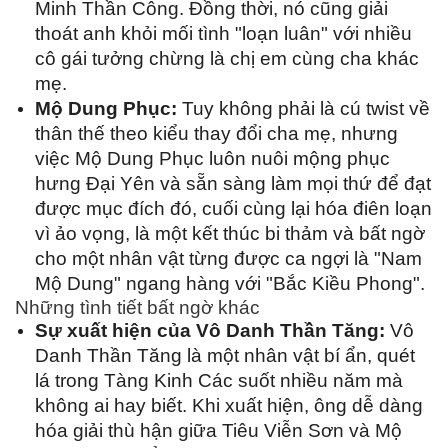
Minh Thần Công. Đồng thời, nó cũng giải
thoát anh khỏi mối tình "loạn luân" với nhiều
cô gái tưởng chừng là chị em cùng cha khác
mẹ.
Mộ Dung Phục:
Tuy không phải là cú twist về
thân thế theo kiểu thay đổi cha mẹ, nhưng
việc Mộ Dung Phục luôn nuôi mộng phục
hưng Đại Yên và sẵn sàng làm mọi thứ để đạt
được mục đích đó, cuối cùng lại hóa điên loạn
vì ảo vọng, là một kết thúc bi thảm và bất ngờ
cho một nhân vật từng được ca ngợi là "Nam
Mộ Dung" ngang hàng với "Bắc Kiều Phong".
Những tình tiết bất ngờ khác
Sự xuất hiện của Vô Danh Thần Tăng:
Vô
Danh Thần Tăng là một nhân vật bí ẩn, quét
lá trong Tàng Kinh Các suốt nhiều năm mà
không ai hay biết. Khi xuất hiện, ông dễ dàng
hóa giải thù hận giữa Tiêu Viễn Sơn và Mộ