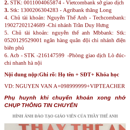
2.
STK: 0011004065874 - Vietcombank sở giao dịch
3.
Stk: 1300206304283 - Agribank thăng Long
4. Chủ tài khoản: Nguyễn Thế Anh - Techcombank:
19027202124689 -Chi nhánh Trần Duy Hưng
5. Chủ tài khoản: nguyễn thế anh Mbbank: Stk:
0520129529001 ngân hàng quân đội chi nhánh điện
biên phủ
6. Acb - STK -216147599 -Phòng giao dịch Lò đúc-
chi nhanh hà nội
Nội dung nộp:Ghi rõ: Họ tên + SĐT+ Khóa học
VD: NGUYEN VAN A+098999999+VIPTEACHER
Phụ huynh khi chuyển khoản xong nhớ
CHỤP THÔNG TIN CHUYỂN
HÌNH ẢNH ĐÀO TẠO GIÁO VIÊN CỦA THẦY THẾ ANH