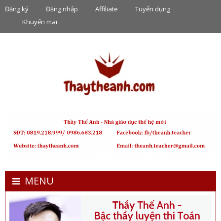
Đăng ký
Đăng nhập
Affiliate
Tuyển dụng
Khuyến mãi
MENU