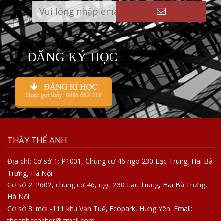
ĐĂNG KÝ HỌC
THẦY THẾ ANH
Địa chỉ: Cơ sở 1: P1001, Chung cư 46 ngõ 230 Lạc Trung, Hai Bà
Trưng, Hà Nội
Cơ sở 2: P602, chung cư 46, ngõ 230 Lạc Trung, Hai Bà Trưng,
Hà Nội
Cơ sở 3: mới -111 khu Vạn Tuế, Ecopark, Hưng Yên. Email:
theanh.teacher@gmail.com