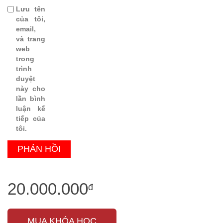
Lưu tên
của tôi,
email,
và trang
web
trong
trình
duyệt
này cho
lần bình
luận kế
tiếp của
tôi.
20.000.000
đ
MUA KHÓA HỌC