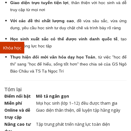
Giao diện trực tuyến tiện lợi
, thân thiện với học sinh và dễ
truy cập từ mọi nơi
Với các đề thi chất lượng cao
, đề vừa sâu sắc, vừa ứng
dụng, yêu cầu học sinh tư duy chặt chẽ và trình bày rõ ràng
Học sinh xuất sắc có thể được vinh danh quốc tế
, tạo
thêm động lực học tập
Khóa học
Thực hiện đổi mới văn hóa dạy học Toán
, từ việc "học để
thi" sang "học để hiểu, sống tốt hơn" theo chia sẻ của GS Ngô
Bảo Châu và TS Tạ Ngọc Trí
Tóm lại
Điểm nổi bật
Mô tả ngắn gọn
Miễn phí
Mọi học sinh (lớp 1–12) đều được tham gia
Online và dễ
Giao diện thân thiện, dễ luyện tập hằng ngày
truy cập
Nâng cao tư
Tập trung phát triển năng lực toàn diện