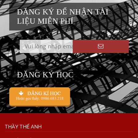
ĐĂNG KÝ ĐỂ NHẬN TÀI
LIỆU MIỄN PHÍ
ĐĂNG KÝ HỌC
THẦY THẾ ANH