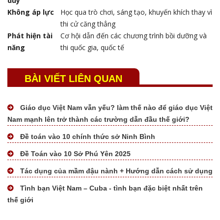
duy
Tài liệu mất phí
Không áp lực
Học qua trò chơi, sáng tạo, khuyến khích thay vì
Tài liệu miễn phí
thi cử căng thẳng
Phát hiện tài
Cơ hội dẫn đến các chương trình bồi dưỡng và
năng
thi quốc gia, quốc tế
BÀI VIẾT LIÊN QUAN
Giáo dục Việt Nam vẫn yếu? làm thế nào để giáo dục Việt
Nam mạnh lên trở thành các trường dẫn đầu thế giới?
Đề toán vào 10 chính thức sở Ninh Bình
Đề Toán vào 10 Sở Phú Yên 2025
Tác dụng của mầm đậu nành + Hướng dẫn cách sử dụng
Tình bạn Việt Nam – Cuba - tình bạn đặc biệt nhất trên
thế giới