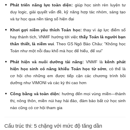
Phát triển năng lực toàn diện:
giúp học sinh rèn luyện tư
duy logic, giải quyết vấn đề, kỹ năng hợp tác nhóm, sáng tạo
và tự học qua nền tảng số hiện đại
Khơi gợi niềm yêu thích Toán học:
thay vì áp lực điểm số
hay thành tích, VNMF hướng tới việc
thấy Toán là người bạn
thân thiết, là niềm vui
. Theo GS Ngô Bảo Châu: "Không học
Toán như một nỗi đau khổ mà học để hiểu, để vui"
Phát hiện và nuôi dưỡng tài năng:
VNMF là
kênh phát
hiện học sinh có năng khiếu Toán học từ sớm
, có thể là
cơ hội cho những em được tiếp cận các chương trình bồi
dưỡng như VIMONI và các kỳ thi cao hơn
Công bằng và toàn diện:
hướng đến mọi vùng miền—thành
thị, nông thôn, miền núi hay hải đảo, đảm bảo bất cứ học sinh
nào cũng có cơ hội tham gia
Cấu trúc thi: 5 chặng với mức độ tăng dần