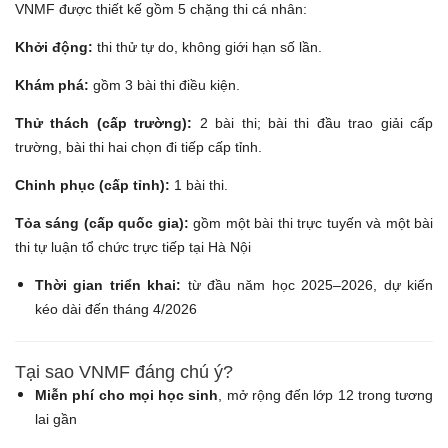
VNMF được thiết kế gồm 5 chặng thi cá nhân:
Khởi động:
thi thử tự do, không giới hạn số lần.
Khám phá:
gồm 3 bài thi điều kiện.
Thử thách (cấp trường):
2 bài thi; bài thi đầu trao giải cấp
trường, bài thi hai chọn đi tiếp cấp tỉnh.
Chinh phục (cấp tỉnh):
1 bài thi.
Tỏa sáng (cấp quốc gia):
gồm một bài thi trực tuyến và một bài
thi tự luận tổ chức trực tiếp tại Hà Nội
Thời gian triển khai:
từ đầu năm học 2025–2026, dự kiến
kéo dài đến tháng 4/2026
Tại sao VNMF đáng chú ý?
Miễn phí cho mọi học sinh
, mở rộng đến lớp 12 trong tương
lai gần