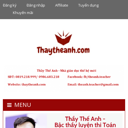
Đăng ký
Đăng nhập
Affiliate
Tuyển dụng
Khuyến mãi
MENU