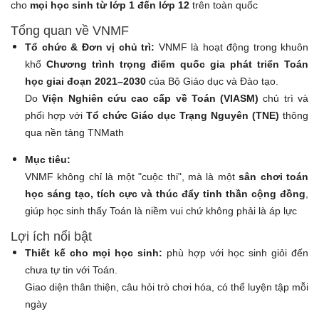
cho
mọi học sinh từ lớp 1 đến lớp 12
trên toàn quốc
Tổng quan về VNMF
Tổ chức & Đơn vị chủ trì:
VNMF là hoạt động trong khuôn
khổ
Chương trình trọng điểm quốc gia phát triển Toán
học giai đoạn 2021–2030
của Bộ Giáo dục và Đào tạo.
Do
Viện Nghiên cứu cao cấp về Toán (VIASM)
chủ trì và
phối hợp với
Tổ chức Giáo dục Trạng Nguyên (TNE)
thông
qua nền tảng TNMath
Mục tiêu:
VNMF không chỉ là một "cuộc thi", mà là một
sân chơi toán
học sáng tạo, tích cực và thúc đẩy tinh thần cộng đồng
,
giúp học sinh thấy Toán là niềm vui chứ không phải là áp lực
Lợi ích nổi bật
Thiết kế cho mọi học sinh:
phù hợp với học sinh giỏi đến
chưa tự tin với Toán.
Giao diện thân thiện, câu hỏi trò chơi hóa, có thể luyện tập mỗi
ngày