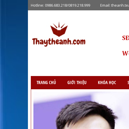
Hotline:
0986.683.218/0819.218.999
Email:
theanh.t
TRANG CHỦ
GIỚI THIỆU
KHÓA HỌC