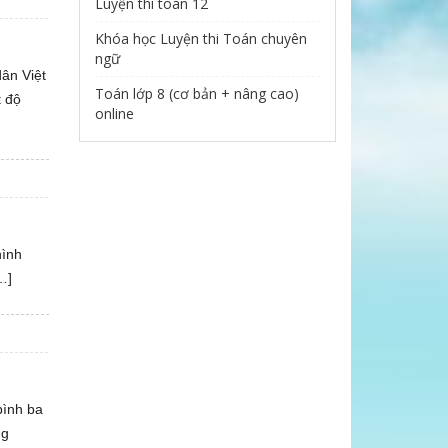
Luyện thi toán 12
Khóa học Luyện thi Toán chuyên
ngữ
dân Việt
Toán lớp 8 (cơ bản + nâng cao)
t độ
online
hình
…]
bình ba
ng