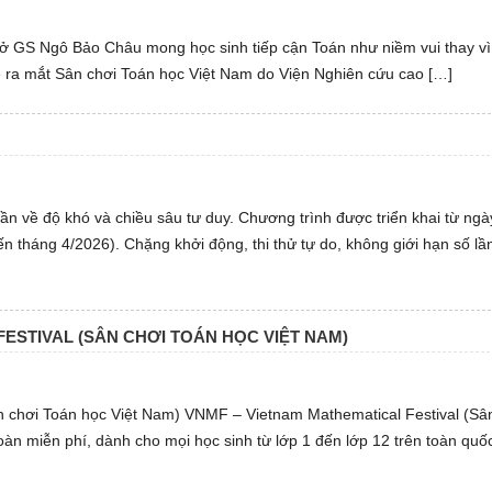
sở GS Ngô Bảo Châu mong học sinh tiếp cận Toán như niềm vui thay vì
ễ ra mắt Sân chơi Toán học Việt Nam do Viện Nghiên cứu cao […]
n về độ khó và chiều sâu tư duy. Chương trình được triển khai từ ngà
 tháng 4/2026). Chặng khởi động, thi thử tự do, không giới hạn số lần
ESTIVAL (SÂN CHƠI TOÁN HỌC VIỆT NAM)
n chơi Toán học Việt Nam) VNMF – Vietnam Mathematical Festival (Sâ
oàn miễn phí, dành cho mọi học sinh từ lớp 1 đến lớp 12 trên toàn qu