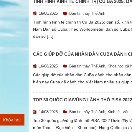
TÌNH HÌNH KINH TẾ CHÍNH TRỊ CU BA 2025: D
16/08/2025
Bản tin thầy Thế Anh
Tình hình kinh tế chính trị Cu Ba 2025: dân số, kin
Nam Dân số Cuba Theo Worldometer, dân số Cuba hiệ
dân số […]
CÁC GIÚP ĐỠ CỦA NHÂN DÂN CUBA DÀNH C
16/08/2025
Bản tin thầy Thế Anh
,
Khoa học xã h
Các giúp đỡ của nhân dân CuBa dành cho nhân dân Việ
hiện nay Cuba đã dành cho Việt Nam nhiều sự giúp đỡ 
TOP 30 QUỐC GIA/VÙNG LÃNH THỔ PISA 2022
14/08/2025
Bản tin thầy Thế Anh
,
Kinh tế - đầu 
Khóa học
Top 30 quốc gia/vùng lãnh thổ PISA 2022 Dưới đây l
môn Toán – Đọc hiểu – Khoa học): Hạng Quốc gia / 