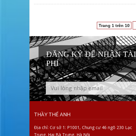
Trang 1 trên 10
ĐĂNG KÝ ĐỂ NHẬN TÀI
PHÍ
THẦY THẾ ANH
Địa chỉ: Cơ sở 1: P1001, Chung cư 46 ngõ 230 Lạc
Trung, Hai Bà Trưng, Hà Nội