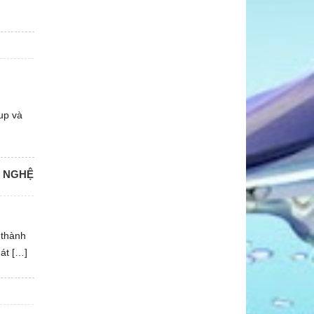
up và
G NGHỆ
 thành
hát […]