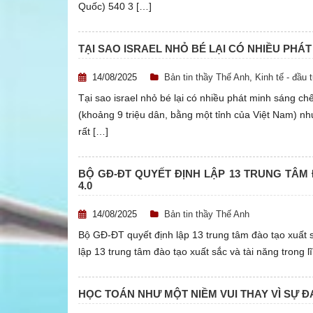
Quốc) 540 3 […]
TẠI SAO ISRAEL NHỎ BÉ LẠI CÓ NHIỀU PHÁ
14/08/2025
Bản tin thầy Thế Anh
,
Kinh tế - đầu 
Tại sao israel nhỏ bé lại có nhiều phát minh sáng ch
(khoảng 9 triệu dân, bằng một tỉnh của Việt Nam) nh
rất […]
BỘ GĐ-ĐT QUYẾT ĐỊNH LẬP 13 TRUNG TÂM
Tài liệu mất phí
4.0
Tài liệu miễn phí
14/08/2025
Bản tin thầy Thế Anh
Bộ GĐ-ĐT quyết định lập 13 trung tâm đào tạo xuất 
lập 13 trung tâm đào tạo xuất sắc và tài năng trong
HỌC TOÁN NHƯ MỘT NIỀM VUI THAY VÌ SỰ 