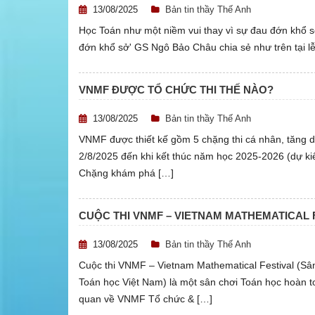
13/08/2025
Bản tin thầy Thế Anh
Học Toán như một niềm vui thay vì sự đau đớn khổ 
đớn khổ sở' GS Ngô Bảo Châu chia sẻ như trên tại l
VNMF ĐƯỢC TỔ CHỨC THI THẾ NÀO?
13/08/2025
Bản tin thầy Thế Anh
VNMF được thiết kế gồm 5 chặng thi cá nhân, tăng dầ
2/8/2025 đến khi kết thúc năm học 2025-2026 (dự kiến
Chặng khám phá […]
CUỘC THI VNMF – VIETNAM MATHEMATICAL F
13/08/2025
Bản tin thầy Thế Anh
Cuộc thi VNMF – Vietnam Mathematical Festival (Sâ
Toán học Việt Nam) là một sân chơi Toán học hoàn t
quan về VNMF Tổ chức & […]