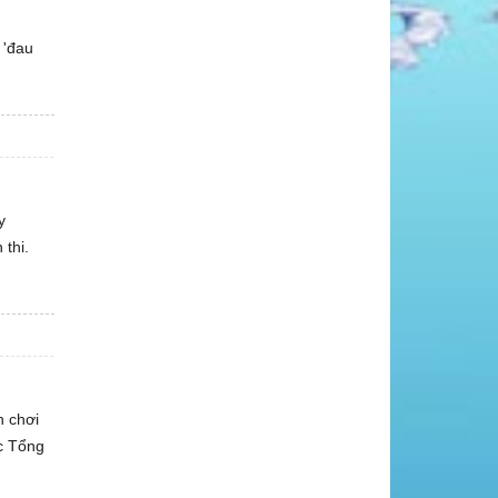
 'đau
y
 thi.
n chơi
ốc Tổng