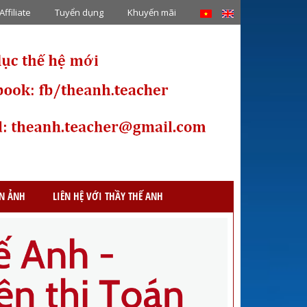
Affiliate
Tuyển dụng
Khuyến mãi
ỆN ẢNH
LIÊN HỆ VỚI THẦY THẾ ANH