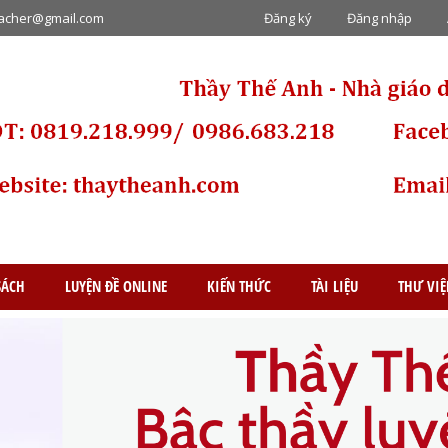
eacher@gmail.com
Đăng ký
Đăng nhập
SÁCH
LUYỆN ĐỀ ONLINE
KIẾN THỨC
TÀI LIỆU
THƯ VI