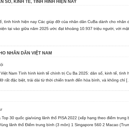
ÂN SỐ, KINH TẾ, TÌNH HÌNH HIỆN NAY
h tế, tình hình hiện nay Các giúp đỡ của nhân dân CuBa dành cho nhân 
n tại vào giữa năm 2025 ước đạt khoảng 10.937 triệu người, với mậ
HO NHÂN DÂN VIỆT NAM
ội
t Nam Tình hình kinh tế chính trị Cu Ba 2025: dân số, kinh tế, tình 
rất đặc biệt, trải dài từ thời chiến tranh đến hòa bình, và không chỉ [
tư
à Top 30 quốc gia/vùng lãnh thổ PISA 2022 (xếp hạng theo điểm trung 
Vùng lãnh thổ Điểm trung bình (3 môn) 1 Singapore 560 2 Macao (Tru