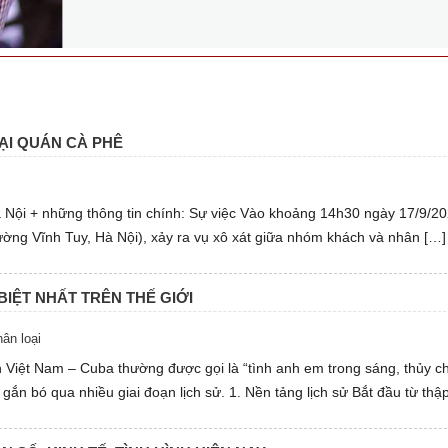
ẠI QUÁN CÀ PHÊ
à Nội + những thông tin chính: Sự việc Vào khoảng 14h30 ngày 17/9/202
ường Vĩnh Tuy, Hà Nội), xảy ra vụ xô xát giữa nhóm khách và nhân […]
BIỆT NHẤT TRÊN THẾ GIỚI
ân loại
n Việt Nam – Cuba thường được gọi là “tình anh em trong sáng, thủy c
gắn bó qua nhiều giai đoạn lịch sử. 1. Nền tảng lịch sử Bắt đầu từ thậ