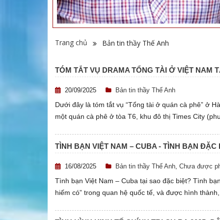
Trang chủ
Bản tin thầy Thế Anh
TÓM TẮT VỤ DRAMA TỔNG TÀI Ở VIỆT NAM T
20/09/2025
Bản tin thầy Thế Anh
Dưới đây là tóm tắt vụ “Tổng tài ở quán cà phê” ở H
một quán cà phê ở tòa T6, khu đô thị Times City (ph
TÌNH BẠN VIỆT NAM – CUBA - TÌNH BẠN ĐẶC 
16/08/2025
Bản tin thầy Thế Anh
,
Chưa được ph
Tình bạn Việt Nam – Cuba tại sao đặc biệt? Tình bạ
hiếm có” trong quan hệ quốc tế, và được hình thành, 