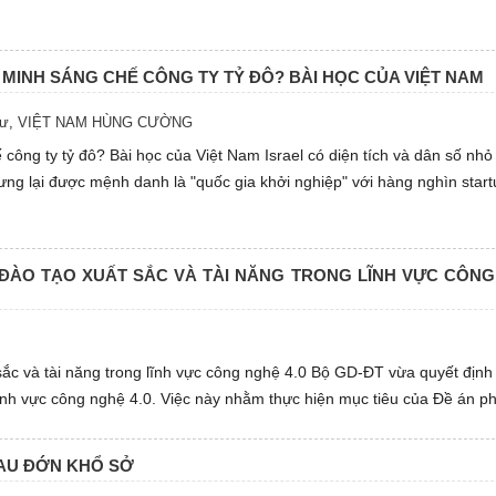
T MINH SÁNG CHẾ CÔNG TY TỶ ĐÔ? BÀI HỌC CỦA VIỆT NAM
tư
,
VIỆT NAM HÙNG CƯỜNG
ế công ty tỷ đô? Bài học của Việt Nam Israel có diện tích và dân số nhỏ
ưng lại được mệnh danh là "quốc gia khởi nghiệp" với hàng nghìn start
 ĐÀO TẠO XUẤT SẮC VÀ TÀI NĂNG TRONG LĨNH VỰC CÔN
sắc và tài năng trong lĩnh vực công nghệ 4.0 Bộ GD-ĐT vừa quyết định
 lĩnh vực công nghệ 4.0. Việc này nhằm thực hiện mục tiêu của Đề án p
ĐAU ĐỚN KHỔ SỞ