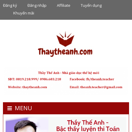
Đăng ký
Đăng nhập
Affiliate
Tuyển dụng
Khuyến mãi
MENU