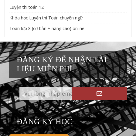
Luyện thi toán 12
Khóa học Luyện thi Toán chuyên ngữ
Toán lớp 8 (cơ bản + nâng cao) online
ĐĂNG KÝ ĐỂ NHẬN TÀI
LIỆU MIỄN PHÍ
ĐĂNG KÝ HỌC