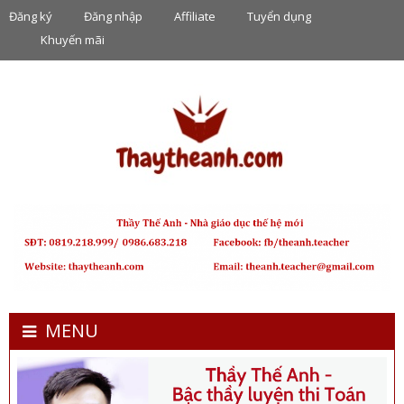
Đăng ký
Đăng nhập
Affiliate
Tuyển dụng
Khuyến mãi
MENU