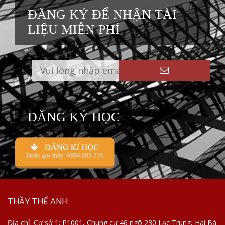
ĐĂNG KÝ ĐỂ NHẬN TÀI
LIỆU MIỄN PHÍ
ĐĂNG KÝ HỌC
THẦY THẾ ANH
Địa chỉ: Cơ sở 1: P1001, Chung cư 46 ngõ 230 Lạc Trung, Hai Bà