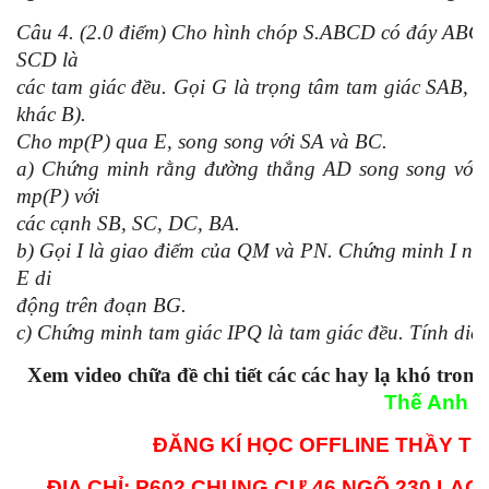
Câu 4. (2.0 điểm) Cho hình chóp S.ABCD có đáy ABCD 
SCD là
các tam giác đều. Gọi G là trọng tâm tam giác SAB, 
khác B).
Cho mp(P) qua E, song song với SA và BC.
a) Chứng minh rằng đường thẳng AD song song với m
mp(P) với
các cạnh SB, SC, DC, BA.
b) Gọi I là giao điểm của QM và PN. Chứng minh I nằ
E di
động trên đoạn BG.
c) Chứng minh tam giác IPQ là tam giác đều. Tính diện 
Xem video chữa đề chi tiết các các hay lạ khó tron
Thế Anh
ĐĂNG KÍ HỌC OFFLINE THẦY THẾ
ĐỊA CHỈ: P602 CHUNG CƯ 46 NGÕ 230 LẠC