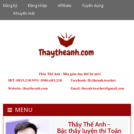
Đăng ký
Đăng nhập
Affiliate
Tuyển dụng
Khuyến mãi
MENU