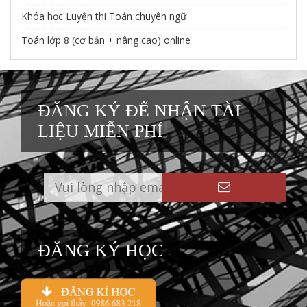
Khóa học Luyện thi Toán chuyên ngữ
Toán lớp 8 (cơ bản + nâng cao) online
ĐĂNG KÝ ĐỂ NHẬN TÀI
LIỆU MIỄN PHÍ
ĐĂNG KÝ HỌC