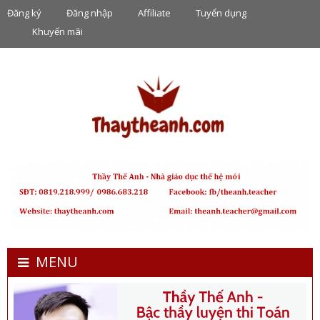
Đăng ký
Đăng nhập
Affiliate
Tuyển dụng
Khuyến mãi
MENU